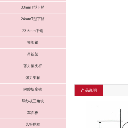
33mmT型下销
24mmT型下销
23.5mm下销
摇架轴
吊锭架
张力架支杆
张力架轴
隔纱板扁铁
产品说明
导纱板三角铁
车面板
风管尾端